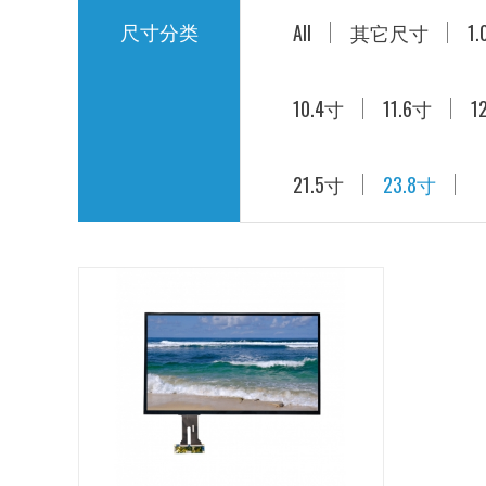
尺寸分类
带驱动板液晶屏
All
其它尺寸
1
10.4寸
11.6寸
1
21.5寸
23.8寸