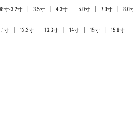
.08寸-3.2寸
定制/特制液晶屏
3.5寸
原装屏
4.3寸
5.0寸
7.0寸
8.0
2.1寸
12.3寸
13.3寸
14寸
15寸
15.6寸