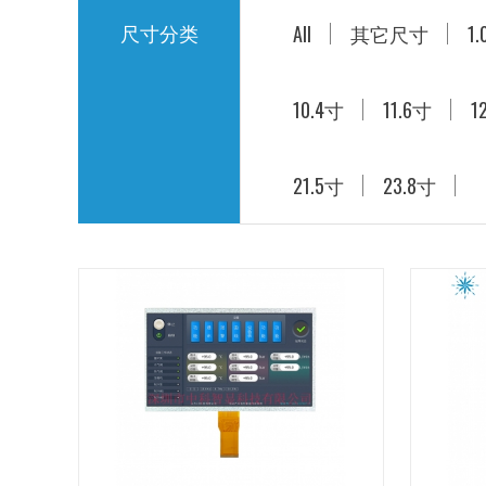
尺寸分类
带驱动板液晶屏
All
其它尺寸
1
10.4寸
11.6寸
1
21.5寸
23.8寸