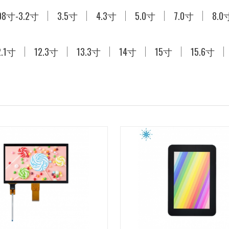
.08寸-3.2寸
定制/特制液晶屏
3.5寸
原装屏
4.3寸
5.0寸
7.0寸
8.0
2.1寸
12.3寸
13.3寸
14寸
15寸
15.6寸